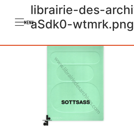
librairie-des-arc
aSdk0-wtmrk.png
MENU