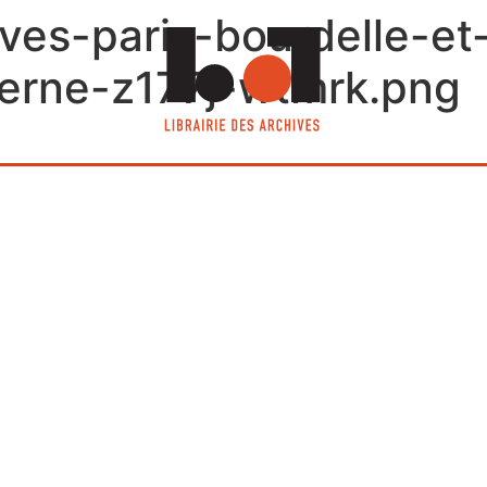
hives-paris-bourdelle-et
erne-z177j-wtmrk.png