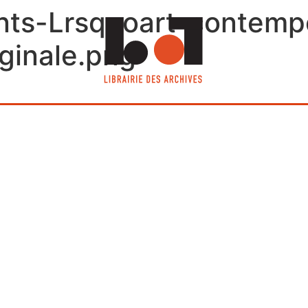
ts-Lrsquoart-contempo
ginale.png