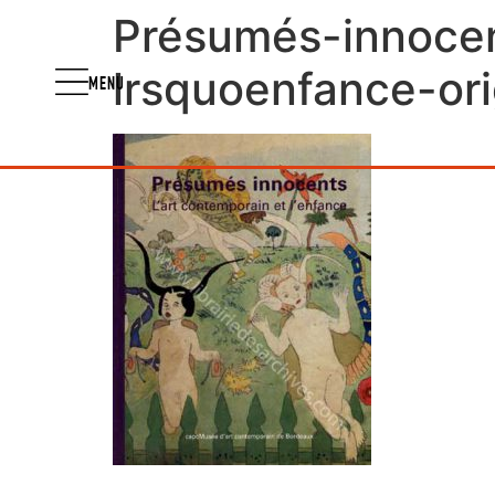
Présumés-innocen
lrsquoenfance-ori
MENU