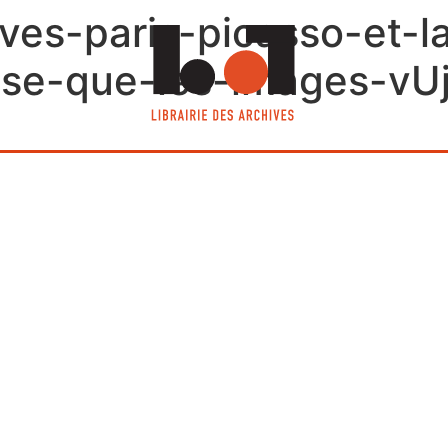
hives-paris-picasso-et-
sse-que-les-images-vU