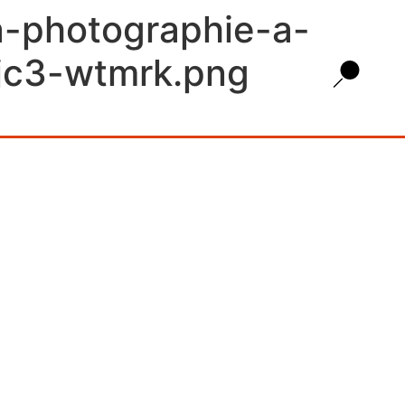
la-photographie-a-
jc3-wtmrk.png