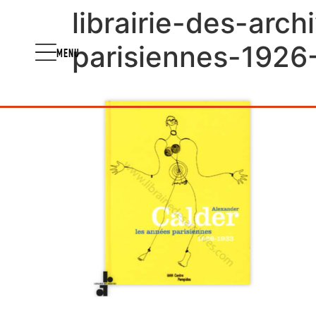
librairie-des-arc
parisiennes-1926
MENU