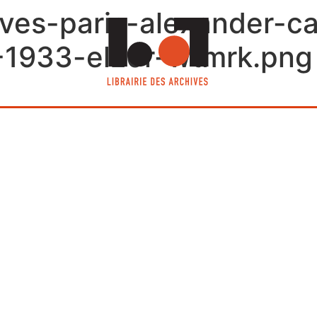
hives-paris-alexander-c
-1933-elz0r-wtmrk.png