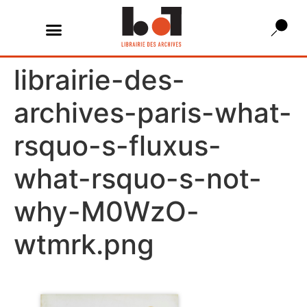
librairie-des-
archives-paris-what-
rsquo-s-fluxus-
what-rsquo-s-not-
why-M0WzO-
wtmrk.png